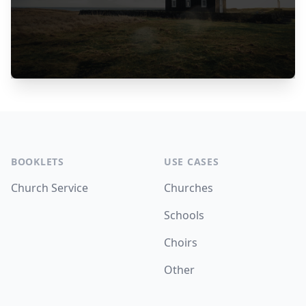
Footer
BOOKLETS
USE CASES
Church Service
Churches
Schools
Choirs
Other